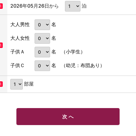
2026年05月26日から
泊
須
名
大人男性
名
大人女性
須
名
子供Ａ
（小学生）
名
子供Ｃ
（幼児：布団あり）
部屋
須