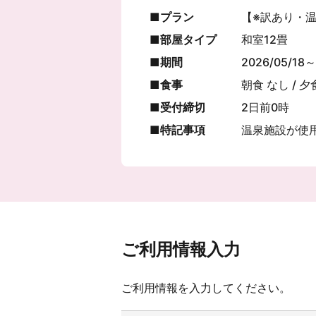
プラン
【※訳あり・
部屋タイプ
和室12畳
期間
2026/05/18～
食事
朝食 なし / 夕
受付締切
2日前0時
特記事項
温泉施設が使
ご利用情報入力
ご利用情報を入力してください。