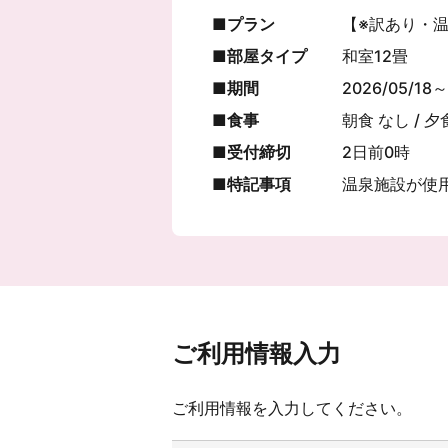
プラン
【※訳あり・
部屋タイプ
和室12畳
期間
2026/05/18～
食事
朝食 なし / 夕
受付締切
2日前0時
特記事項
温泉施設が使
ご利用情報入力
ご利用情報を入力してください。