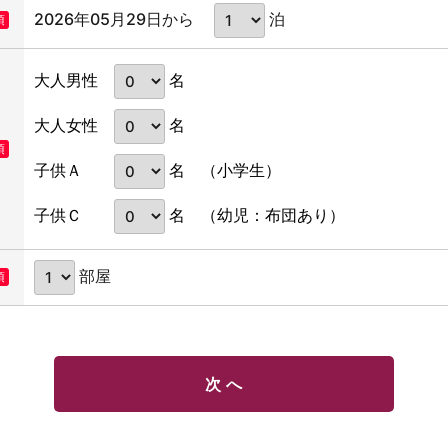
2026年05月29日から
泊
須
名
大人男性
名
大人女性
須
名
子供Ａ
（小学生）
名
子供Ｃ
（幼児：布団あり）
部屋
須