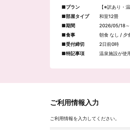
プラン
【※訳あり・
部屋タイプ
和室12畳
期間
2026/05/18～
食事
朝食 なし / 夕
受付締切
2日前0時
特記事項
温泉施設が使
ご利用情報入力
ご利用情報を入力してください。