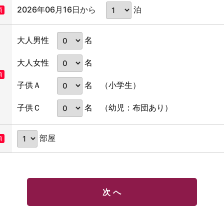
2026年06月16日から
泊
須
名
大人男性
名
大人女性
須
名
子供Ａ
（小学生）
名
子供Ｃ
（幼児：布団あり）
部屋
須