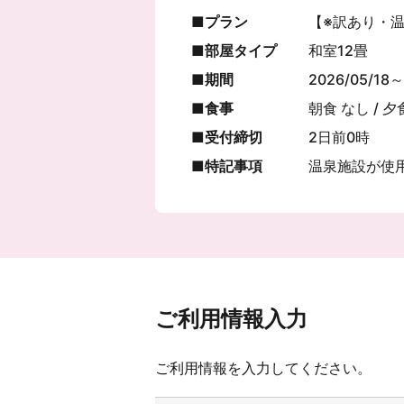
プラン
【※訳あり・
部屋タイプ
和室12畳
期間
2026/05/18～
食事
朝食 なし / 夕
受付締切
2日前0時
特記事項
温泉施設が使
ご利用情報入力
ご利用情報を入力してください。