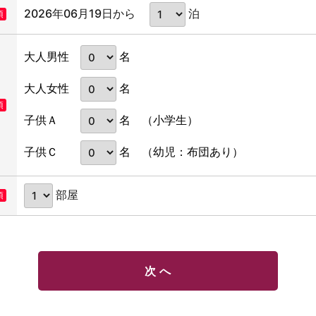
2026年06月19日から
泊
須
名
大人男性
名
大人女性
須
名
子供Ａ
（小学生）
名
子供Ｃ
（幼児：布団あり）
部屋
須