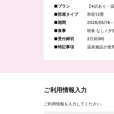
プラン
【※訳あり・
部屋タイプ
和室12畳
期間
2026/05/18～
食事
朝食 なし / 夕
受付締切
2日前0時
特記事項
温泉施設が使
ご利用情報入力
ご利用情報を入力してください。