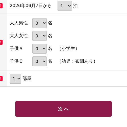
2026年06月7日から
泊
須
名
大人男性
名
大人女性
須
名
子供Ａ
（小学生）
名
子供Ｃ
（幼児：布団あり）
部屋
須