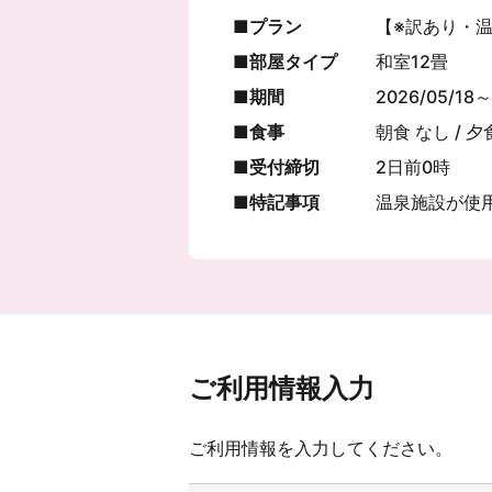
プラン
【※訳あり・
部屋タイプ
和室12畳
期間
2026/05/18～
食事
朝食 なし / 夕
受付締切
2日前0時
特記事項
温泉施設が使
ご利用情報入力
ご利用情報を入力してください。