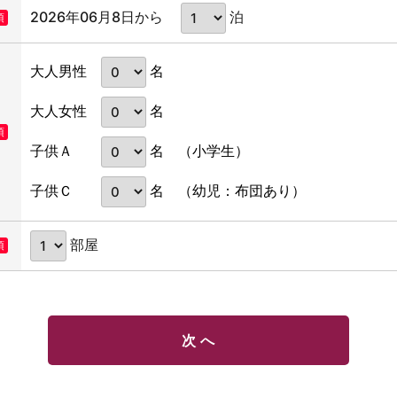
2026年06月8日から
泊
須
名
大人男性
名
大人女性
須
名
子供Ａ
（小学生）
名
子供Ｃ
（幼児：布団あり）
部屋
須