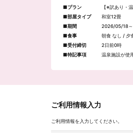
プラン
【※訳あり・
部屋タイプ
和室12畳
期間
2026/05/18～
食事
朝食 なし / 夕
受付締切
2日前0時
特記事項
温泉施設が使
ご利用情報入力
ご利用情報を入力してください。