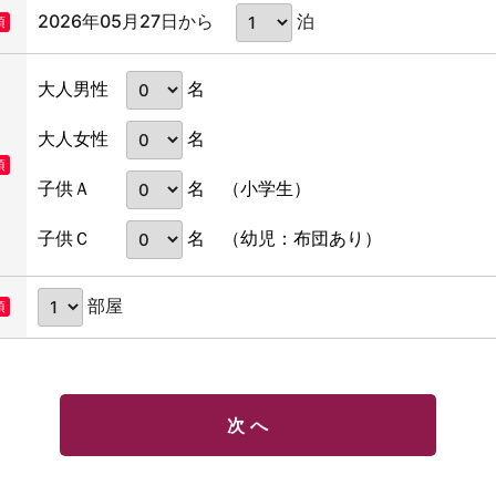
2026年05月27日から
泊
須
名
大人男性
名
大人女性
須
名
子供Ａ
（小学生）
名
子供Ｃ
（幼児：布団あり）
部屋
須