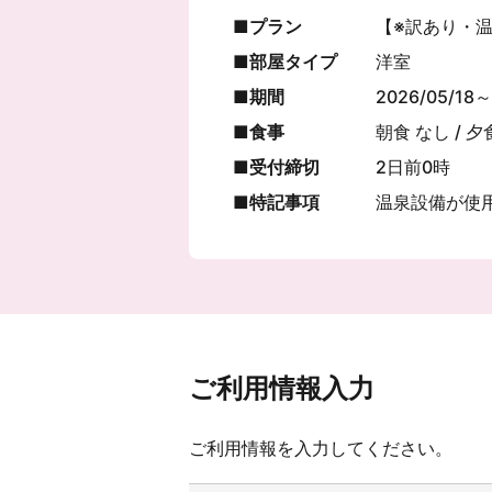
プラン
【※訳あり・
部屋タイプ
洋室
期間
2026/05/18～
食事
朝食 なし / 夕
受付締切
2日前0時
特記事項
温泉設備が使
ご利用情報入力
ご利用情報を入力してください。