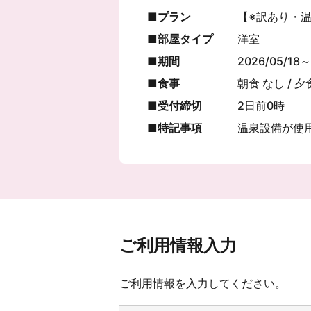
プラン
【※訳あり・
部屋タイプ
洋室
期間
2026/05/18～
食事
朝食 なし / 夕
受付締切
2日前0時
特記事項
温泉設備が使
ご利用情報入力
ご利用情報を入力してください。