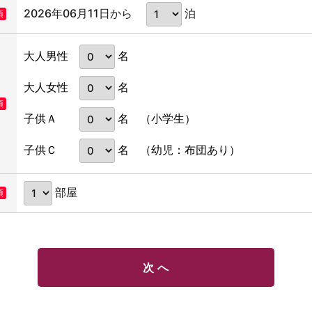
2026年06月11日から
泊
須
名
大人男性
名
大人女性
須
名
子供Ａ
（小学生）
名
子供Ｃ
（幼児：布団あり）
部屋
須