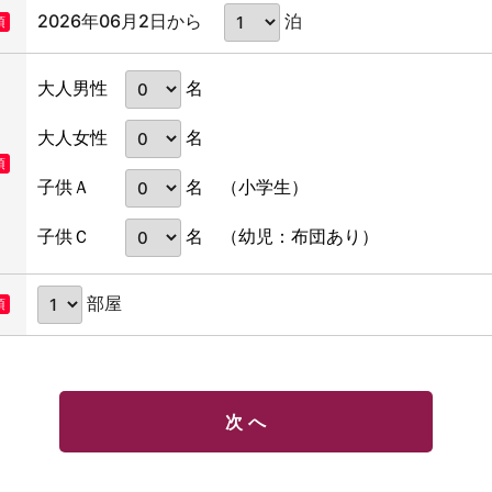
2026年06月2日から
泊
須
名
大人男性
名
大人女性
須
名
子供Ａ
（小学生）
名
子供Ｃ
（幼児：布団あり）
部屋
須