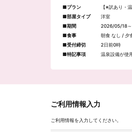
プラン
【※訳あり・
部屋タイプ
洋室
期間
2026/05/18～
食事
朝食 なし / 夕
受付締切
2日前0時
特記事項
温泉設備が使
ご利用情報入力
ご利用情報を入力してください。