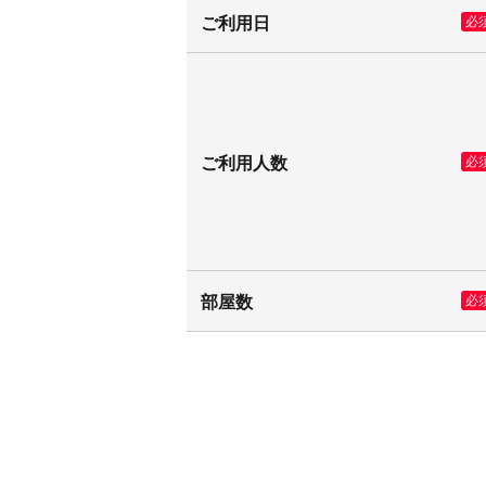
ご利用日
必
ご利用人数
必
部屋数
必