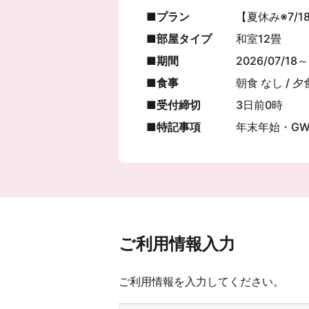
プラン
【夏休み※7/
部屋タイプ
和室12畳
期間
2026/07/18～
食事
朝食 なし / 夕
受付締切
3日前0時
特記事項
年末年始・G
ご利用情報入力
ご利用情報を入力してください。