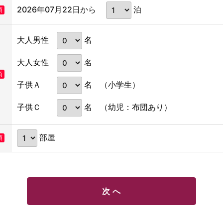
2026年07月22日から
泊
須
名
大人男性
名
大人女性
須
名
子供Ａ
（小学生）
名
子供Ｃ
（幼児：布団あり）
部屋
須