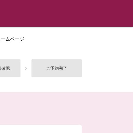
ホームページ
容確認
ご予約完了