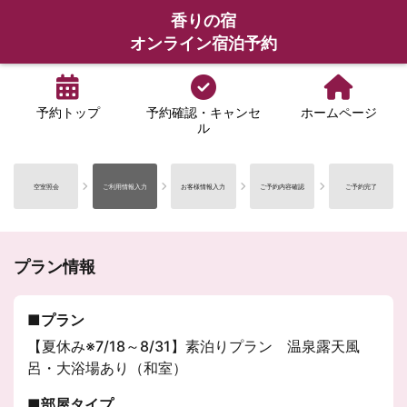
香りの宿
オンライン宿泊予約
予約トップ
予約確認・キャンセ
ホームページ
ル
空室照会
ご利用情報入力
お客様情報入力
ご予約内容確認
ご予約完了
プラン情報
プラン
【夏休み※7/18～8/31】素泊りプラン 温泉露天風
呂・大浴場あり（和室）
部屋タイプ