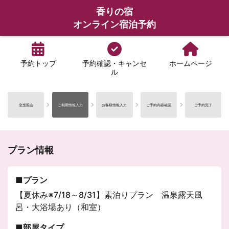
香りの宿
オンライン宿泊予約
予約トップ
予約確認・キャンセ
ホームページ
ル
空室照会
ご利用情報入力
お客様情報入力
ご予約内容確認
ご予約完了
プラン情報
プラン
【夏休み※7/18～8/31】素泊りプラン 温泉露天風
呂・大浴場あり（和室）
部屋タイプ