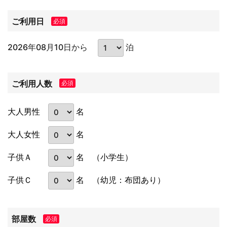
ご利用日
必須
2026年08月10日から
泊
ご利用人数
必須
名
大人男性
名
大人女性
名
子供Ａ
（小学生）
名
子供Ｃ
（幼児：布団あり）
部屋数
必須