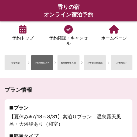
香りの宿
オンライン宿泊予約
予約トップ
予約確認・キャンセ
ホームページ
ル
空室照会
ご利用情報入力
お客様情報入力
ご予約内容確認
ご予約完了
プラン情報
プラン
【夏休み※7/18～8/31】素泊りプラン 温泉露天風
呂・大浴場あり（和室）
部屋タイプ