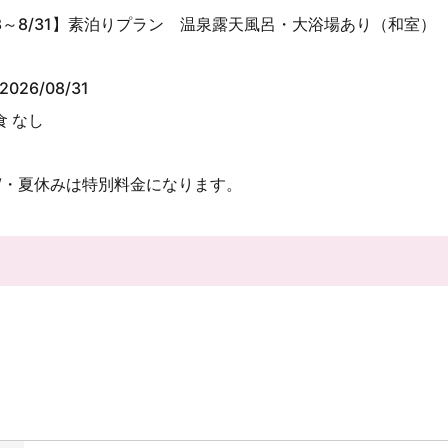
18～8/31】素泊りプラン 温泉露天風呂・大浴場あり（和室）
2026/08/31
食 なし
W・夏休みは特別料金になります。