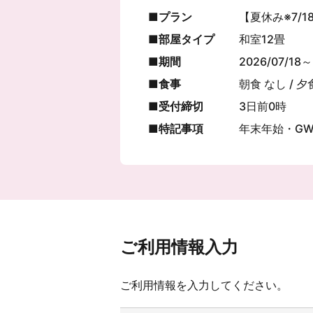
プラン
【夏休み※7/
部屋タイプ
和室12畳
期間
2026/07/18～
食事
朝食 なし / 夕
受付締切
3日前0時
特記事項
年末年始・G
ご利用情報入力
ご利用情報を入力してください。