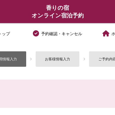
香りの宿
オンライン宿泊予約
トップ
予約確認・キャンセル
用情報入力
お客様情報入力
ご予約内