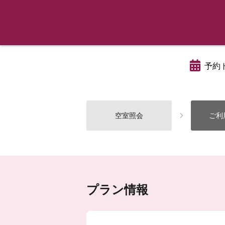
予約
空室照会
ご利
プラン情報