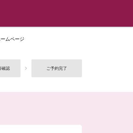
ホームページ
容確認
ご予約完了