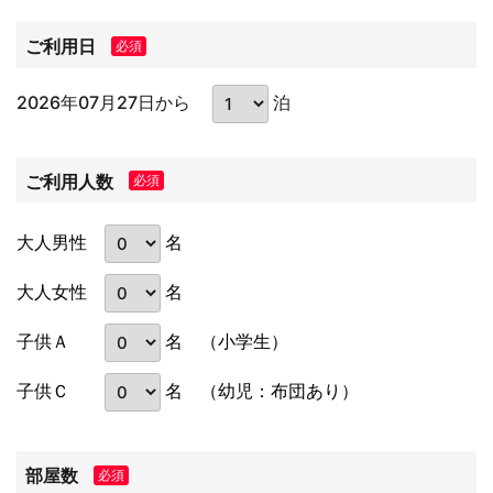
ご利用日
必須
2026年07月27日から
泊
ご利用人数
必須
名
大人男性
名
大人女性
名
子供Ａ
（小学生）
名
子供Ｃ
（幼児：布団あり）
部屋数
必須