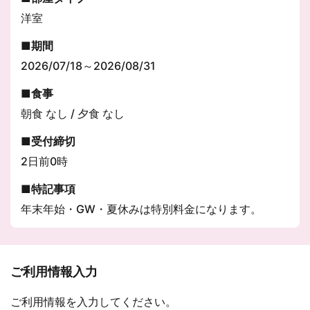
洋室
期間
2026/07/18～2026/08/31
食事
朝食 なし / 夕食 なし
受付締切
2日前0時
特記事項
年末年始・GW・夏休みは特別料金になります。
ご利用情報入力
ご利用情報を入力してください。