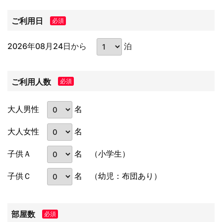
ご利用日
必須
2026年08月24日から
泊
ご利用人数
必須
名
大人男性
名
大人女性
名
子供Ａ
（小学生）
名
子供Ｃ
（幼児：布団あり）
部屋数
必須