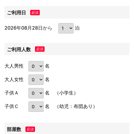
ご利用日
必須
2026年08月28日から
泊
ご利用人数
必須
名
大人男性
名
大人女性
名
子供Ａ
（小学生）
名
子供Ｃ
（幼児：布団あり）
部屋数
必須