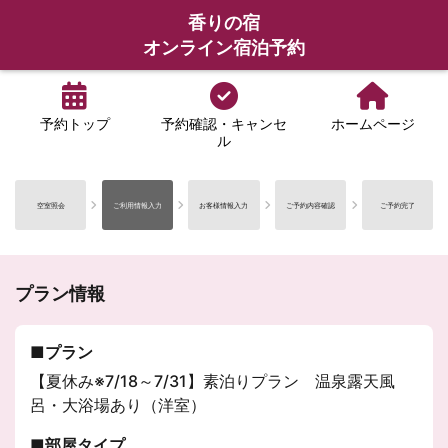
香りの宿
オンライン宿泊予約
予約トップ
予約確認・キャンセ
ホームページ
ル
空室照会
ご利用情報入力
お客様情報入力
ご予約内容確認
ご予約完了
プラン情報
プラン
【夏休み※7/18～7/31】素泊りプラン 温泉露天風
呂・大浴場あり（洋室）
部屋タイプ