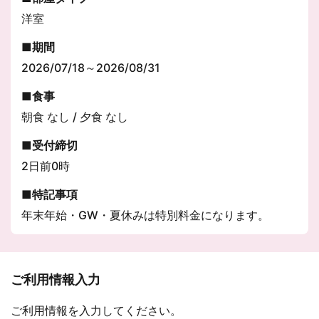
洋室
期間
2026/07/18～2026/08/31
食事
朝食 なし / 夕食 なし
受付締切
2日前0時
特記事項
年末年始・GW・夏休みは特別料金になります。
ご利用情報入力
ご利用情報を入力してください。