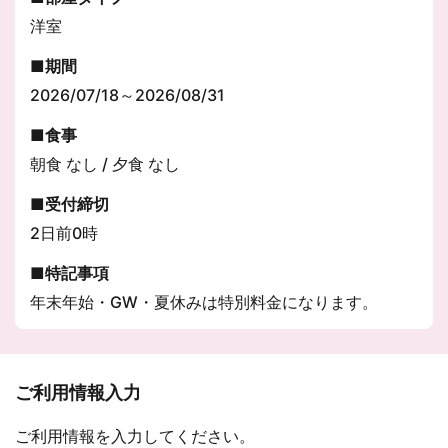
洋室
期間
2026/07/18～2026/08/31
食事
朝食 なし / 夕食 なし
受付締切
2日前0時
特記事項
年末年始・GW・夏休みは特別料金になります。
ご利用情報入力
ご利用情報を入力してください。