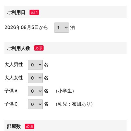
ご利用日
必須
2026年08月5日から
泊
ご利用人数
必須
名
大人男性
名
大人女性
名
子供Ａ
（小学生）
名
子供Ｃ
（幼児：布団あり）
部屋数
必須